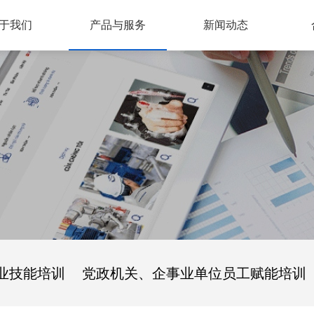
于我们
产品与服务
新闻动态
介
化
程
誉
人事考试与人才评价
招聘考试网上报名
人才和劳务派遣
服务外包
境外劳务合作
人才培训
继续教育学习平台
就业服务
管理咨询服务
第三方调查与暗访监测
人力资源服务数字化
公司新闻
通知公告
公司党建
境外就业信息
>
>
>
>
>
>
>
>
>
>
>
>
>
>
>
>
>
>
>
业技能培训
党政机关、企事业单位员工赋能培训